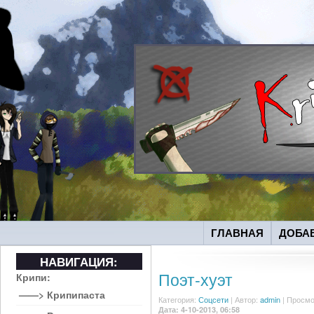
ГЛАВНАЯ
ДОБА
НАВИГАЦИЯ:
Поэт-хуэт
Крипи:
——> Крипипаста
Категория:
Соцсети
|
Автор:
admin
| Просмо
Дата: 4-10-2013, 06:58