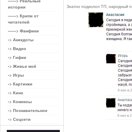
——> Реальные
Знатно подколол ТП, народный п
истории
——> Крипи от
читателей
——> Фанфики
-> Анекдоты
-> Видео
-> Гифки
-> Живье моё
-> Игры
-> Картинки
-> Кино
-> Комиксы
-> Познавательное
-> Соцсети