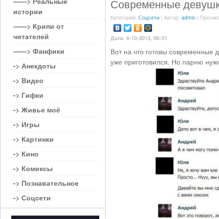
——> Реальные
Современные девуш
истории
Категория:
Соцсети
| Автор:
admin
| Просмо
——> Крипи от
читателей
Дата: 4-10-2013, 06:31
——> Фанфики
Вот на что готовы современные д
уже приготовился. Но парню нужн
-> Анекдоты
-> Видео
-> Гифки
-> Живье моё
-> Игры
-> Картинки
-> Кино
-> Комиксы
-> Познавательное
-> Соцсети