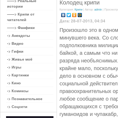
——> Реальные
Колодец крипи
истории
Категория:
Крипи
| Автор:
admin
| Просмотр
——> Крипи от
читателей
Дата: 28-07-2013, 04:34
——> Фанфики
Произошло это в одном
-> Анекдоты
минувшего века. Со сл
-> Видео
подполковника милиции
-> Гифки
байкой, а самым что н
-> Живье моё
разряда необъяснимых.
крайне мало, поскольк
-> Игры
дело в основном с обы
-> Картинки
социальной действител
-> Кино
правоохранительных о
-> Комиксы
любое сообщение о пар
-> Познавательное
обращающихся с требов
-> Соцсети
гуманоидов и чупакабр