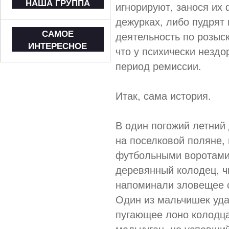
НАША ГРУППА
игнорируют, занося их
дежурках, либо пудрят
САМОЕ
деятельность по розыс
ИНТЕРЕСНОЕ
что у психически незд
период ремиссии.
Итак, сама история.
В один погожий летний
на поселковой поляне,
футбольными воротами.
деревянный колодец, ч
напоминали зловещее с
Один из мальчишек удар
пугающее лоно колодца
мальчуган, не успевший