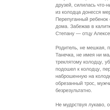
друзей, силилась что-н
из колодца донесся мер
Перепуганный ребенок 
дома. Забежав в калит
Степану — отцу Алексе
Родитель, не мешкая, 
Танечка, не имея ни м
треклятому колодцу, уб
подошел к колодцу, пе
наброшенную на колод
обрезанный трос, мужчи
безрезультатно.
Не мудрствуя лукаво, 