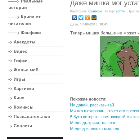
——> Реальные
Даже мишка мог устат
истории
Категория:
Комиксы
| Автор:
admin
| Просмо
——> Крипи от
читателей
Дата: 17-09-2013, 18:41
——> Фанфики
Теперь мишка больше не может к
-> Анекдоты
-> Видео
-> Гифки
-> Живье моё
-> Игры
-> Картинки
-> Кино
Похожие новости:
Ну давай, рассказывай.
-> Комиксы
Мишка шокирован, кто-то его превз
-> Познавательное
5 букв которые знает каждый мишка
Медведь кричит шлюха
-> Соцсети
Медвед и шлюха-медведь