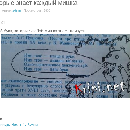
торые знает каждый мишка
| Автор:
admin
| Просмотров: 3830
9:01
 5 букв, которые любой мишка знает наизусть!
и:
йцы. Часть 1. Крипи