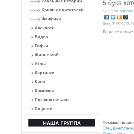
——> Реальные истории
5 букв ко
——> Крипи от читателей
Категория:
Картинки
——> Фанфики
Дата: 31-08-2013, 1
-> Анекдоты
Да да те самые
-> Видео
-> Гифки
-> Живье моё
-> Игры
-> Картинки
-> Кино
-> Комиксы
-> Познавательное
-> Соцсети
НАША ГРУППА
Похожие новост
Отец Джеффа уби
Хитрец батя