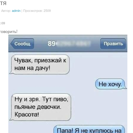
тя
| Автор:
admin
| Просмотров: 2509
2:09
говорить!