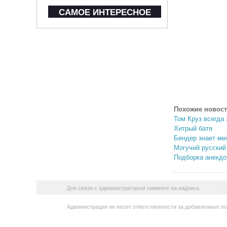
САМОЕ ИНТЕРЕСНОЕ
Похожие новост
Том Круз всегда 
Хитрый батя
Бендер знает ме
Могучий русский
Подборка анекдо
Для связи с администратором нажмите на надпись
Администрация не несет ответственности за добавленные п