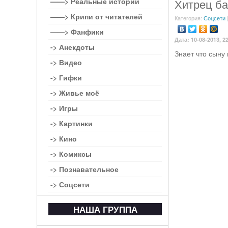
——> Реальные истории
Хитрец ба
——> Крипи от читателей
Категория:
Соцсети
——> Фанфики
Дата: 10-08-2013, 2
-> Анекдоты
Знает что сыну 
-> Видео
-> Гифки
-> Живье моё
-> Игры
-> Картинки
-> Кино
-> Комиксы
-> Познавательное
-> Соцсети
НАША ГРУППА