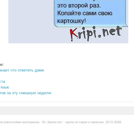
и:
знает что ответить даме
ста
 язык
тов за эту смешную неделю
ользователями материалы. 16+
Крипи.нет - крипи истории и приколы. 2013-
2026.