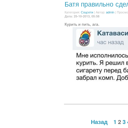
Батя правильно сде
Категория:
Соцсети
|
Автор:
admin
| Просмо
Дата: 25-10-2013, 05:58
Курить и пить, ага.
Назад
1
2
3