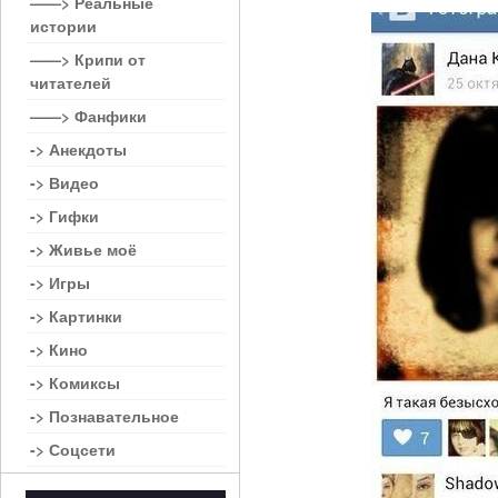
——> Реальные
истории
——> Крипи от
читателей
——> Фанфики
-> Анекдоты
-> Видео
-> Гифки
-> Живье моё
-> Игры
-> Картинки
-> Кино
-> Комиксы
-> Познавательное
-> Соцсети