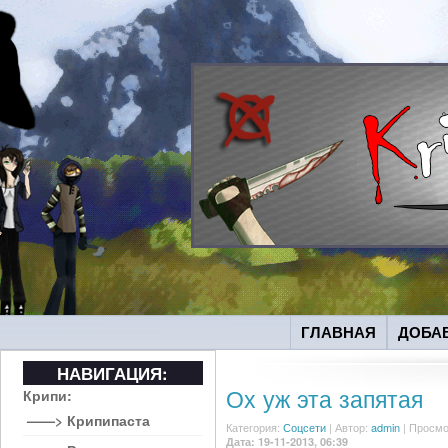
ГЛАВНАЯ
ДОБА
НАВИГАЦИЯ:
Ох уж эта запятая
Крипи:
——> Крипипаста
Категория:
Соцсети
|
Автор:
admin
| Просмо
Дата: 19-11-2013, 06:39