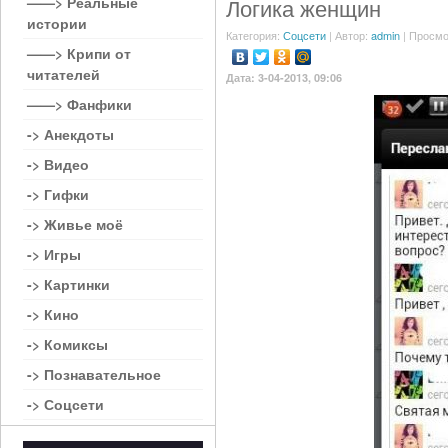
——> Реальные
Логика женщин
истории
Категория:
Соцсети
| Автор:
admin
| Просмо
——> Крипи от
читателей
Дата: 3-04-2013, 09:06
——> Фанфики
-> Анекдоты
-> Видео
-> Гифки
-> Живье моё
-> Игры
-> Картинки
-> Кино
-> Комиксы
-> Познавательное
-> Соцсети