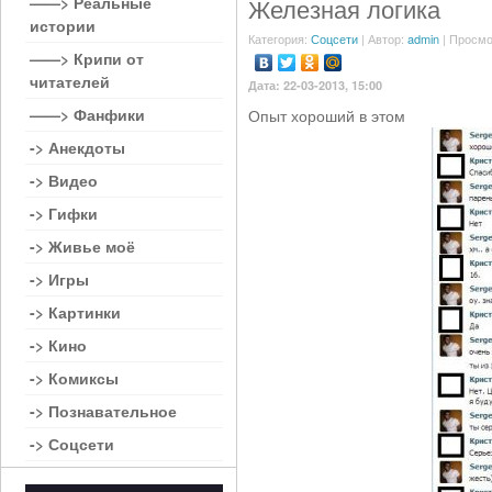
——> Реальные
Железная логика
истории
Категория:
Соцсети
| Автор:
admin
| Просмо
——> Крипи от
читателей
Дата: 22-03-2013, 15:00
——> Фанфики
Опыт хороший в этом
-> Анекдоты
-> Видео
-> Гифки
-> Живье моё
-> Игры
-> Картинки
-> Кино
-> Комиксы
-> Познавательное
-> Соцсети