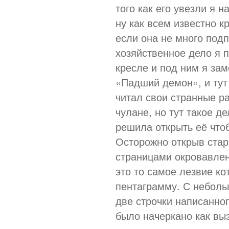
того как его увезли я н
ну как всем известно к
если она не много под
хозяйственное дело я 
кресле и под ним я за
«Падший демон», и тут
читал свои странные р
чулане, но тут такое де
решила открыть её чтоб
Осторожно открыв стар
страницами окровавлен
это то самое лезвие к
пентаграмму. С небол
две строчки написанно
было начеркано как вы