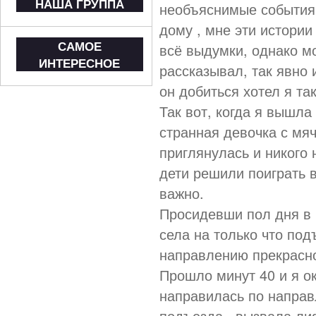
НАША ГРУППА
необъяснимые события.
дому , мне эти истории
САМОЕ
всё выдумки, однако м
ИНТЕРЕСНОЕ
рассказывал, так явно 
он добиться хотел я та
Так вот, когда я вышла
странная девочка с мя
приглянулась и никого 
дети решили поиграть в
важно.
Просидевши пол дня в 
села на только что по
направлению прекрасн
Прошло минут 40 и я о
направилась по направ
подъезда , вызвала лиф