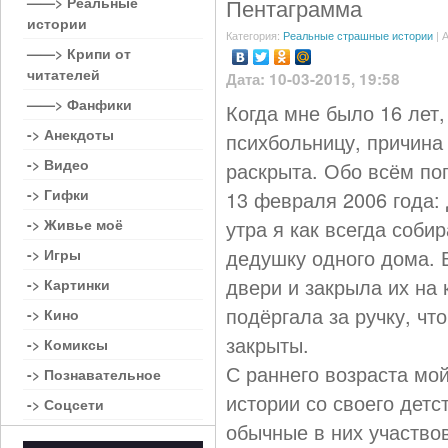
——> Реальные
Пентаграмма
истории
Категория:
Реальные страшные истории
| 
——> Крипи от
читателей
Дата: 10-03-2015, 19:58
——> Фанфики
Когда мне было 16 лет
-> Анекдоты
психбольницу, причина
-> Видео
раскрыта. Обо всём по
-> Гифки
13 февраля 2006 года: 
-> Живье моё
утра я как всегда соби
дедушку одного дома. 
-> Игры
двери и закрыла их на 
-> Картинки
подёргала за ручку, чт
-> Кино
закрыты.
-> Комиксы
С раннего возраста мо
-> Познавательное
истории со своего детс
-> Соцсети
обычные в них участво