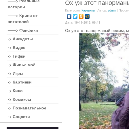
——> Реальные
Ох уж этот панорман
истории
Категория:
Картинки
| Автор:
admin
| Просм
——> Крипи от
читателей
Дата: 19-11-2013, 06:41
——> Фанфики
Ох уж этот панорманый режим, му
-> Анекдоты
-> Видео
-> Гифки
-> Живье моё
-> Игры
-> Картинки
-> Кино
-> Комиксы
-> Познавательное
-> Соцсети