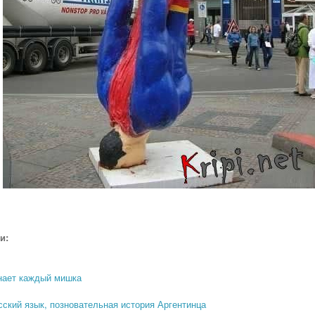
и:
знает каждый мишка
сский язык, позновательная история Аргентинца