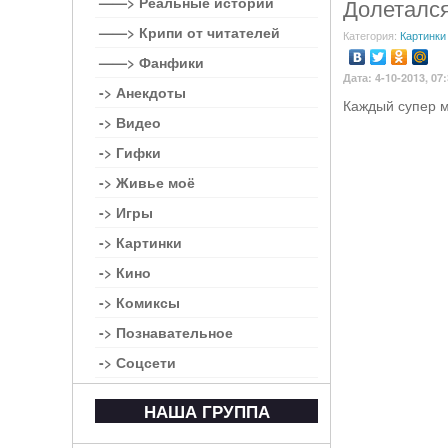
——> Реальные истории
Долеталс
——> Крипи от читателей
Категория:
Картинки
——> Фанфики
Дата: 4-10-2013, 07
-> Анекдоты
Каждый супер м
-> Видео
-> Гифки
-> Живье моё
-> Игры
-> Картинки
-> Кино
-> Комиксы
-> Познавательное
-> Соцсети
НАША ГРУППА