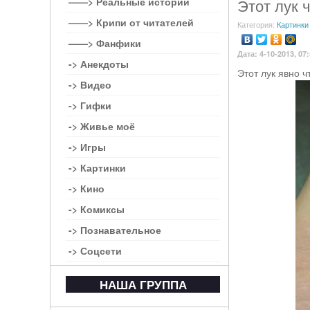
——> Реальные истории
Этот лук 
——> Крипи от читателей
Категория:
Картинки
——> Фанфики
Дата: 4-10-2013, 07
-> Анекдоты
Этот лук явно ч
-> Видео
-> Гифки
-> Живье моё
-> Игры
-> Картинки
-> Кино
-> Комиксы
-> Познавательное
-> Соцсети
НАША ГРУППА