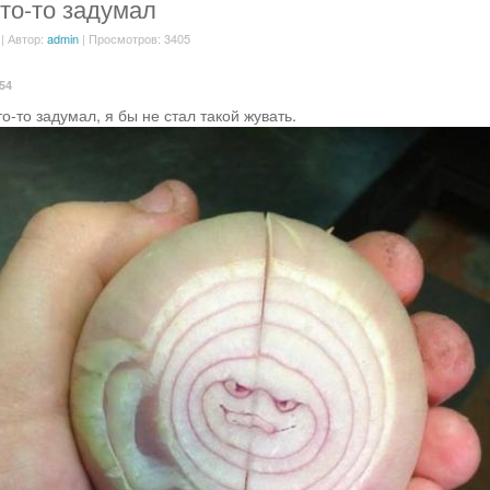
что-то задумал
| Автор:
admin
| Просмотров: 3405
:54
то-то задумал, я бы не стал такой жувать.