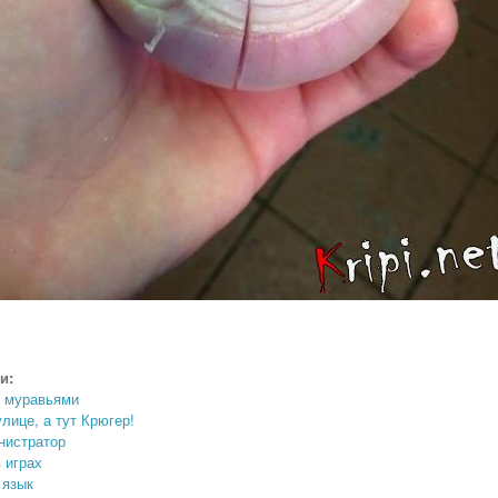
и:
д муравьями
лице, а тут Крюгер!
нистратор
 играх
 язык