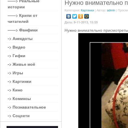
——> Реальные
Нужно внимательно п
истории
Категория:
Картинки
| Автор:
admin
| Просм
——> Крипи от
читателей
Дата: 9-11-2013, 15:55
——> Фанфики
Нужно внимательно присмотретьс
-> Анекдоты
-> Видео
-> Гифки
-> Живье моё
-> Игры
-> Картинки
-> Кино
-> Комиксы
-> Познавательное
-> Соцсети