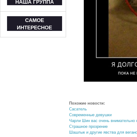
НАША ГРУППА
САМОЕ
ИНТЕРЕСНОЕ
Похожие новости:
Сасатель
Современные девушки
Чарли Шин вас очень внимательно 
Страшное прозрение
Шашлык и другие явства для вегано