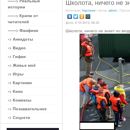
——> Реальные
Школота, ничего не з
истории
Категория:
Картинки
| Автор:
admin
| Просм
——> Крипи от
читателей
Дата: 4-10-2013, 08:25
——> Фанфики
Школота, ничего не знает но вез
-> Анекдоты
-> Видео
-> Гифки
-> Живье моё
-> Игры
-> Картинки
-> Кино
-> Комиксы
-> Познавательное
-> Соцсети