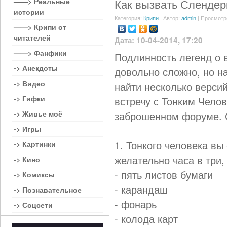
——> Реальные
Как вызвать Сленде
истории
Категория:
Крипи
| Автор:
admin
| Просмотр
——> Крипи от
читателей
Дата: 10-04-2014, 17:20
——> Фанфики
Подлинность легенд о
-> Анекдоты
довольно сложно, но н
-> Видео
найти несколько версий
-> Гифки
встречу с Тонким Челов
-> Живье моё
заброшенном форуме. 
-> Игры
1. Тонкого человека вы
-> Картинки
желательно часа в три,
-> Кино
- пять листов бумаги
-> Комиксы
- карандаш
-> Познавательное
- фонарь
-> Соцсети
- колода карт