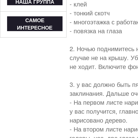
НАША ГРУППА
- клей
- тонкий скотч
САМОЕ
- многоэтажка с рабо
ИНТЕРЕСНОЕ
- повязка на глаза
2. Ночью поднимитесь н
случае не на крышу. Уб
не ходит. Включите фо
3. у вас должно быть п
заклинания. Дальше оч
- На первом листе нар
у вас получится, главн
нарисовано дерево.
- На втором листе нари
головы, нос, два глаза 