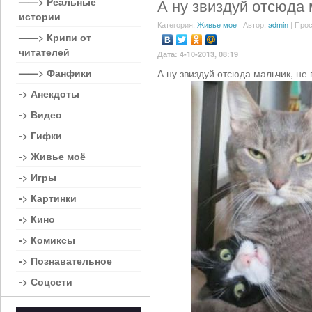
——> Реальные
А ну звиздуй отсюда
истории
Категория:
Живье мое
| Автор:
admin
| Прос
——> Крипи от
читателей
Дата: 4-10-2013, 08:19
——> Фанфики
А ну звиздуй отсюда мальчик, не
-> Анекдоты
-> Видео
-> Гифки
-> Живье моё
-> Игры
-> Картинки
-> Кино
-> Комиксы
-> Познавательное
-> Соцсети