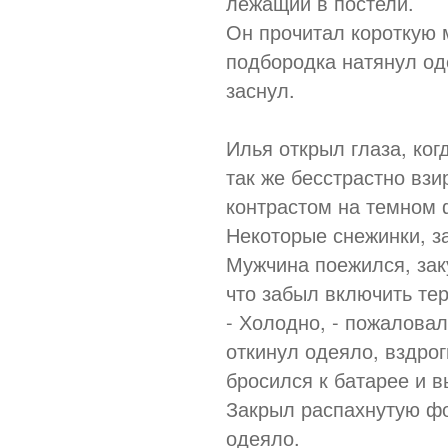
лежащий в постели.
Он прочитал короткую 
подбородка натянул оде
заснул.
Илья открыл глаза, ког
так же бесстрастно взи
контрастом на темном 
Некоторые снежинки, з
Мужчина поежился, зак
что забыл включить те
- Холодно, - пожаловал
откинул одеяло, вздрог
бросился к батарее и в
Закрыл распахнутую фо
одеяло.