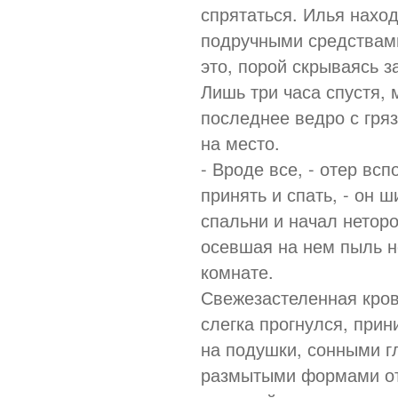
спрятаться. Илья нахо
подручными средствами
это, порой скрываясь з
Лишь три часа спустя,
последнее ведро с гря
на место.
- Вроде все, - отер вс
принять и спать, - он 
спальни и начал неторо
осевшая на нем пыль н
комнате.
Свежезастеленная кров
слегка прогнулся, прин
на подушки, сонными г
размытыми формами от