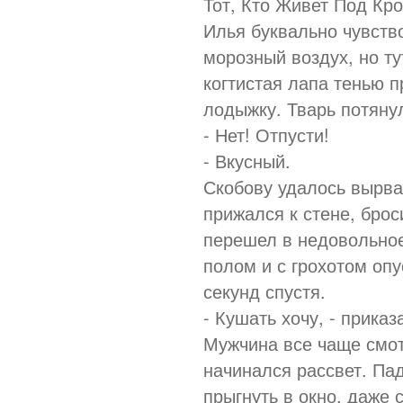
Тот, Кто Живет Под Кро
Илья буквально чувство
морозный воздух, но ту
когтистая лапа тенью п
лодыжку. Тварь потяну
- Нет! Отпусти!
- Вкусный.
Скобову удалось вырват
прижался к стене, бро
перешел в недовольное
полом и с грохотом опу
секунд спустя.
- Кушать хочу, - прика
Мужчина все чаще смот
начинался рассвет. Пад
прыгнуть в окно, даже 