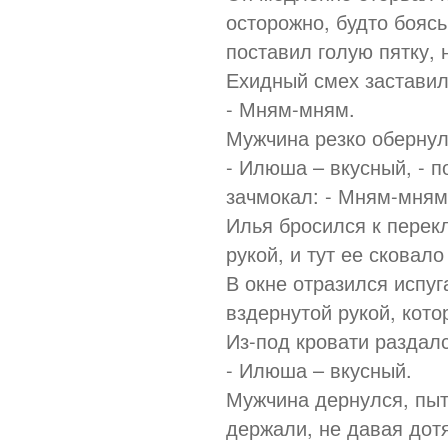
осторожно, будто боясь
поставил голую пятку, 
Ехидный смех заставил 
- Мням-мням.
Мужчина резко обернул
- Илюша – вкусный, - п
зачмокал: - Мням-мням
Илья бросился к перек
рукой, и тут ее сковал
В окне отразился испу
вздернутой рукой, кото
Из-под кровати раздал
- Илюша – вкусный.
Мужчина дернулся, пыт
держали, не давая дот