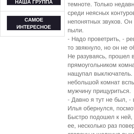
НАША ГРУППА
темноте. Только недавн
среди неясных контуров
САМОЕ
непонятных звуков. Он
ИНТЕРЕСНОЕ
пыли.
- Надо проветрить, - р
то звякнуло, но он не 
Не разуваясь, прошел 
прямоугольником комна
нащупал выключатель. 
небольшой комнат вспы
мужчину прищуриться.
- Давно я тут не был, 
Илья обернулся, посмо
Быстро подошел к ней,
ее, несколько раз пове
сторону и щелкнул вык