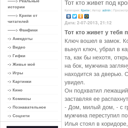
——> Реальные
Тот кто живет под кр
истории
Категория:
Крипи
| Автор:
admin
| Просмотр
——> Крипи от
читателей
Дата: 2-07-2013, 21:12
——> Фанфики
Тот кто живет у тебя 
-> Анекдоты
Ключ вошел в замок. К
-> Видео
вынул ключ, убрал в к
-> Гифки
та, как бы нехотя, отк
-> Живье моё
на бок, мужчина заглян
находится за дверью. 
-> Игры
увидел.
-> Картинки
Он подхватил лежащий у
-> Кино
заставляя ее распахнут
-> Комиксы
- Дом, милый дом, - с 
-> Познавательное
мужчина переступил по
-> Соцсети
Илья стоял в коридоре