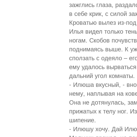
зажглись глаза, разда
в себе крик, с силой за
Кроватью вылез из-под
Илья видел только тень
ногам. Скобов почувств
поднимаясь выше. К уж
сползать с одеяло – ег
ему удалось вырваться 
дальний угол комнаты.
- Илюша вкусный, - вно
нему, наплывая на ков
Она не дотянулась, зам
прижатых к телу ног. И
шипение.
- Илюшу хочу. Дай Илю