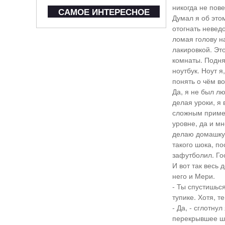
никогда не пове
САМОЕ ИНТЕРЕСНОЕ
Думал я об это
отогнать неведо
ломая голову н
лакировкой. Эт
комнаты. Подняв
ноутбук. Ноут я
понять о чём в
Да, я не был л
делая уроки, я
сложным пример
уровне, да и м
делаю домашку в
такого шока, по
зафутболил. Гоо
И вот так весь 
него и Мери.
- Ты спустишься
тупике. Хотя, т
- Да, - сглотну
перекрывшее шаг