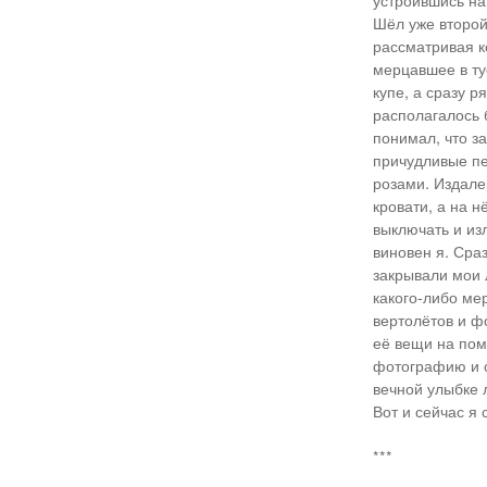
устроившись на 
Шёл уже второй 
рассматривая к
мерцавшее в ту
купе, а сразу 
располагалось 
понимал, что з
причудливые пе
розами. Издале
кровати, а на 
выключать и изл
виновен я. Сра
закрывали мои 
какого-либо мер
вертолётов и ф
её вещи на пом
фотографию и с
вечной улыбке л
Вот и сейчас я 
***