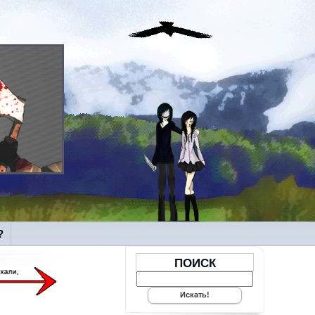
?
ПОИСК