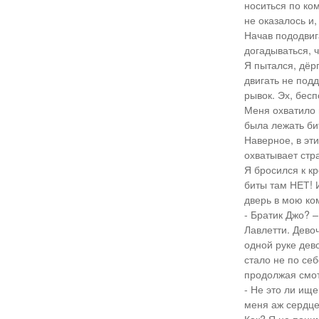
носиться по ко
не оказалось и
Начав пододвига
догадываться, ч
Я пытался, дёрг
двигать не под
рывок. Эх, бес
Меня охватило 
была лежать бит
Наверное, в эти
охватывает стра
Я бросился к кр
биты там НЕТ! И
дверь в мою ко
- Братик Джо? 
Лавлетти. Дево
одной руке дев
стало не по се
продолжая смот
- Не это ли ище
меня аж сердце 