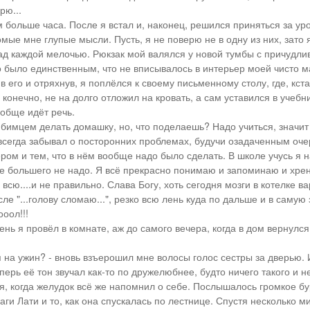
рю...
м больше часа. После я встал и, наконец, решился приняться за ур
мые мне глупые мысли. Пусть, я не поверю не в одну из них, зато я
ад каждой мелочью. Рюкзак мой валялся у новой тумбы с причудли
о было единственным, что не вписывалось в интерьер моей чисто 
 его и отряхнув, я поплёлся к своему письменному столу, где, кста
, конечно, не на долго отложил на кровать, а сам уставился в учебн
ообще идёт речь.
юбимцем делать домашку, но, что поделаешь? Надо учиться, значит
 всегда забывал о посторонних проблемах, будучи озадаченным оч
ом и тем, что в нём вообще надо было сделать. В школе учусь я 
не большего не надо. Я всё прекрасно понимаю и запоминаю и хрен
сю....и не правильно. Слава Богу, хоть сегодня мозги в котелке ва
сле "...голову сломаю...", резко всю лень куда по дальше и в самую
оол!!!
день я провёл в комнате, аж до самого вечера, когда в дом вернулся
 на ужин? - вновь взъерошил мне волосы голос сестры за дверью. И
еперь её тон звучал как-то по дружелюбнее, будто ничего такого и н
л я, когда желудок всё же напомнил о себе. Послышалось громкое б
и Лати и то, как она спускалась по лестнице. Спустя несколько ми