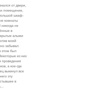
екался от двери,
ах помещение,
 большой шкаф-
ине комнаты
 никогда не
тённые в
 скрытые алыми
ротив моей
нно забывал
в этом был
Некоторые из них
я проведения
ов, а кое-где
ец выкинул все
него эту
астывшее в
..