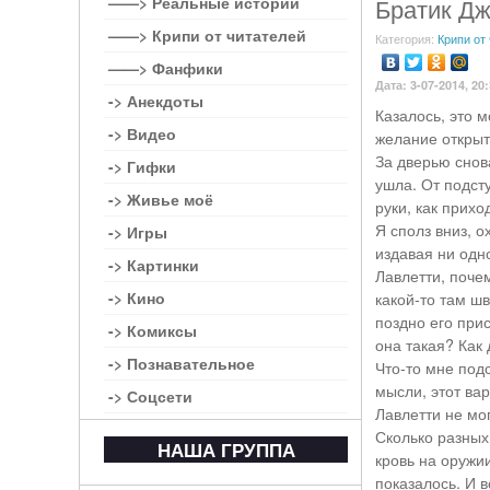
——> Реальные истории
Братик Дж
——> Крипи от читателей
Категория:
Крипи от
——> Фанфики
Дата: 3-07-2014, 20
-> Анекдоты
Казалось, это 
-> Видео
желание открыт
За дверью снов
-> Гифки
ушла. От подсту
-> Живье моё
руки, как прихо
Я сполз вниз, о
-> Игры
издавая ни одно
-> Картинки
Лавлетти, поче
-> Кино
какой-то там шв
поздно его прис
-> Комиксы
она такая? Как 
-> Познавательное
Что-то мне подс
мысли, этот вар
-> Соцсети
Лавлетти не мог
Сколько разных 
НАША ГРУППА
кровь на оружии
показалось. И в