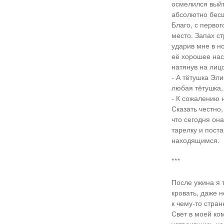
осмелился выйт
абсолютно бесш
Благо, с перво
место. Запах с
ударив мне в н
её хорошее наст
натянув на лиц
- А тётушка Эл
любая тётушка,
- К сожалению 
Сказать честно
что сегодня он
тарелку и пост
находящимся.
***
После ужина я т
кровать, даже н
к чему-то стра
Свет в моей ко