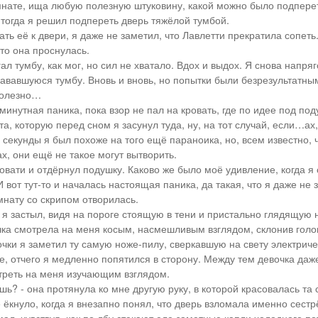
мнате, ища любую полезную штуковину, какой можно было подперет
, тогда я решил подпереть дверь тяжёлой тумбой.
ть её к двери, я даже не заметил, что Лавлетти прекратила сопеть.
то она проснулась.
ал тумбу, как мог, но сил не хватало. Вдох и выдох. Я снова напряг
дававшуюся тумбу. Вновь и вновь, но попытки были безрезультатны
полезно…
минутная паника, пока взор не пал на кровать, где по идее под по
а, которую перед сном я засунул туда, ну, на тот случай, если…ах,
 секунды я был похоже на того ещё параноика, но, всем известно, 
х, они ещё не такое могут вытворить.
овати и отдёрнул подушку. Каково же было моё удивление, когда я
 вот тут-то и началась настоящая паника, да такая, что я даже не 
мнату со скрипом отворилась.
– я застыл, видя на пороге стоящую в тени и пристально глядящую 
чка смотрела на меня косым, насмешливым взглядом, склонив голов
очки я заметил ту самую ноже-пилу, сверкавшую на свету электрич
бе, отчего я медленно попятился в сторону. Между тем девочка даж
реть на меня изучающим взглядом.
шь? - она протянула ко мне другую руку, в которой красовалась та 
ёкнуло, когда я внезапно понял, что дверь взломала именно сестр