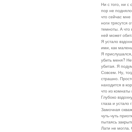
Ни с того, ни с
пор не подняло
что сейчас мне
ноги трясутся о
темноты. А что
ней может обит
Я устало вздохн
ими, как малень
Я прислушался,
убить меня? Не
убитая. Я подум
Совсем. Ну, тог
страшно. Просто
находится в кор
что из комнаты 
Глубоко вздохн
глаза и устало 
Замочная скваж
чуть-чуть приот
пытаясь закрыть
Лати не могла. 