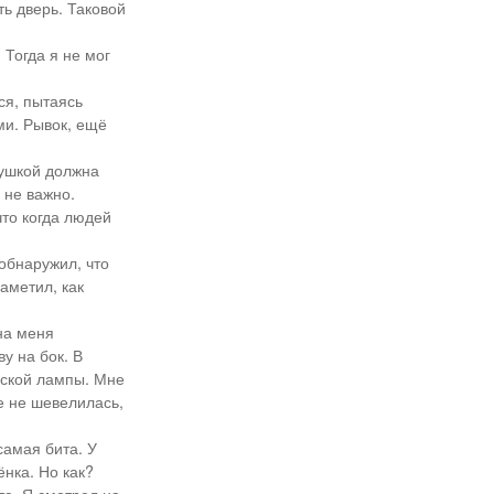
ь дверь. Таковой
 Тогда я не мог
ся, пытаясь
ми. Рывок, ещё
душкой должна
 не важно.
что когда людей
 обнаружил, что
заметил, как
на меня
у на бок. В
еской лампы. Мне
е не шевелилась,
самая бита. У
ёнка. Но как?