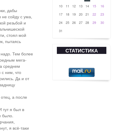
10
11
12
13
14
15
16
оки, дабы
17
18
19
20
21
22
23
 не сойду с ума,
вой резьбой и
24
25
26
27
28
29
30
мальчишеской
31
ти, стоял мой
ик, пытаясь
СТАТИСТИКА
 надо. Тем более
ередным мега-
на среднем
 с ним, что
рились. Да и от
 задницу
 отец, а после
 тут я был в
е было.
урчания,
нут, я всё-таки