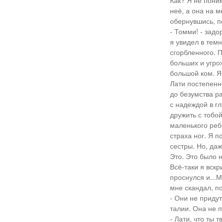
Как? Я не поним
неё, а она на м
обернувшись, п
- Томми! - задо
я увидел в тем
сгорбленного. 
больших и угрож
большой ком. Я
Лати постепенн
до безумства р
с надеждой в г
дружить с тобо
маленького реб
страха ног. Я п
сестры. Но, да
Это. Это было н
Всё-таки я вскр
проснулся и...М
мне скандал, по
- Они не приду
талии. Она не п
- Лати, что ты 