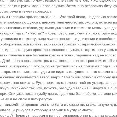
ал, чувствуя, как по лбу стекают еле заметные капли холодного по
еня, вертя в руках моё и своё оружие. Затем она отбросила биту ку
осмотрела в темень коридора.
рным голоском пролепетала она. - Это твой шанс, - и девочка засм
ноте приближающуюся к девочке тень чего-то высокого и, по всей в
Послышалось тяжёлое, угрюмое дыхание и в темноте мелькнули дв
ающих глаза. " - Что за?" - хотел было выкрикнуть я, но к горлу п
 уставился в темноту, видя чьи-то невнятные движения и колебания
о оборачивалась ко мне, заливаясь громким истерическим смехом.
асширены, а в руке дрожало холодное оружие, которым она указала
лазах глянула в две большие красные точки, парящие над её голово
й, Джо! - она вновь посмотрела на меня, но на этот раз самым обы
ёнка. Я вздрогнул, чуть было не грохнувшись на пол из-за подкаш
остарался не смотреть туда и не видеть то существо, что стояло за
же сейчас любопытство взяло вверх. Я мельком глянул в сторону дв
евозможно описать. Руки, ноги, тело, голова - всё не укладывалось 
икнул. Вскрикнул так, что, похоже, разбудил весь наш квартал. Но, 
ери. Они уже, пока я тумбу двигал, должны были вбежать в мою ком
чему я не сплю в четыре утра.
т. - мимолётно прошептала мне Лати и лезвие пилы скользнуло чут
опала. Я ринулся в сторону и забился в углу комнаты.
творишь? Почему? - заорал я на неё, одновременно глядя на сущест