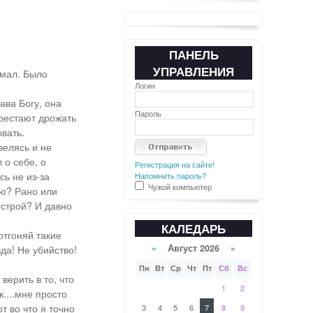
ПАНЕЛЬ
УПРАВЛЕНИЯ
имал. Было
Логин
ава Богу, она
Пароль
ерестают дрожать
ывать.
велясь и не
 о себе, о
Регистрация на сайте!
ь не из-за
Напомнить пароль?
Чужой компьютер
аю? Рано или
естрой? И давно
КАЛЕДАРЬ
отгоняй такие
«
Август 2026 »
да! Не убийство!
Пн
Вт
Ср
Чт
Пт
Сб
Вс
верить в то, что
1
2
к....мне просто
т во что я точно
3
4
5
6
7
8
9