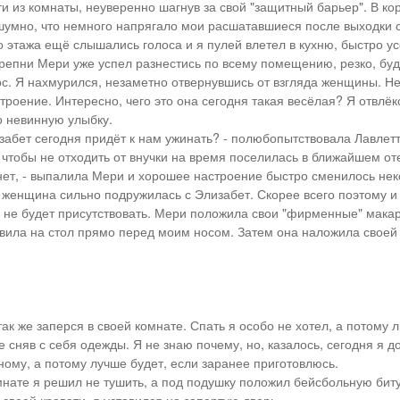
и из комнаты, неуверенно шагнув за свой "защитный барьер". В к
умно, что немного напрягало мои расшатавшиеся после выходки 
го этажа ещё слышались голоса и я пулей влетел в кухню, быстро у
трепни Мери уже успел разнестись по всему помещению, резко, буд
ос. Я нахмурился, незаметно отвернувшись от взгляда женщины. Не
роение. Интересно, чего это она сегодня такая весёлая? Я отвлёк
о невинную улыбку.
изабет сегодня придёт к нам ужинать? - полюбопытствовала Лавлетт
 чтобы не отходить от внучки на время поселилась в ближайшем от
нет, - выпалила Мери и хорошее настроение быстро сменилось нек
, женщина сильно подружилась с Элизабет. Скорее всего поэтому и
а не будет присутствовать. Мери положила свои "фирменные" мака
авила на стол прямо перед моим носом. Затем она наложила своей
ак же заперся в своей комнате. Спать я особо не хотел, а потому 
е сняв с себя одежды. Я не знаю почему, но, казалось, сегодня я д
нному, а потому лучше будет, если заранее приготовлюсь.
мнате я решил не тушить, а под подушку положил бейсбольную бит