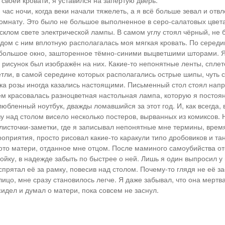
своей кровати, я уставился на запертую дверь.
час ночи, когда веки начали тяжелеть, а я всё больше зевал и отвл
омнату. Это было не большое выполненное в серо-салатовых цвет
склом свете электрической лампы. В самом углу стоял чёрный, не
рядом с ним вплотную располагалась моя мягкая кровать. По серед
большое окно, зашторенное тёмно-синими выцветшими шторами. Я
а рисунок был изображён на них. Какие-то непонятные ленты, спле
тли, в самой середине которых располагались острые шипы, чуть
ка розы иногда казались настоящими. Письменный стол стоял нап
нём красовалась разноцветная настольная лампа, которую я постоя
юбленный ноутбук, дважды ломавшийся за этот год. И, как всегда, 
зу над столом висело несколько постеров, вырванных из комиксов. 
листочки-заметки, где я записывал непонятные мне термины, врем
оприятия, просто рисовал какие-то каракули типо дробовиков и танк
ото матери, отданное мне отцом. После маминого самоубийства от
ойку, в надежде забыть по быстрее о ней. Лишь я один выпросил у 
прятал её за рамку, повесив над столом. Почему-то глядя не её з
ицо, мне сразу становилось легче. Я даже забывал, что она мертва.
сидел и думал о матери, пока совсем не заснул.