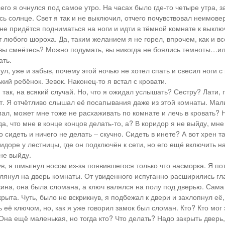
 сего я очнулся под самое утро. На часах было где-то четыре утра, з
сь солнце. Свет я так и не выключил, отчего почувствовал неимове
 не придётся подниматься на ноги и идти в тёмной комнате к выклю
т любого шороха. Да, таким желанием я не горел, впрочем, как и в
 вы смеётесь? Можно подумать, вы никогда не боялись темноты…ил
ать.
ул, уже и забыв, почему этой ночью не хотел спать и свесил ноги с
кий ребёнок. Зевок. Наконец-то я встал с кровати.
 так, на всякий случай. Но, что я ожидал услышать? Сестру? Лати
т. Я отчётливо слышал её посапывания даже из этой комнаты. Мал
ал, может мне тоже не расхаживать по комнате и лечь в кровать? Н
да, что мне в конце концов делать-то, а? В коридор я не выйду, мне
 сидеть и ничего не делать – скучно. Сидеть в инете? А вот хрен 
идоре у лестницы, где он подключён к сети, но его ещё включить на
не выйду.
ув, я шмыгнул носом из-за появившегося только что насморка. Я п
глянул на дверь комнаты. От увиденного испуганно расширились гл
ина, она была сломана, а ключ валялся на полу под дверью. Сама
крыта. Чуть, было не вскрикнув, я подбежал к двери и захлопнул её
 её ключом, но, как я уже говорил замок был сломан. Кто? Кто мог 
Она ещё маленькая, но тогда кто? Что делать? Надо закрыть дверь