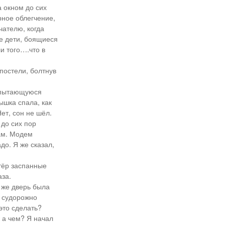
а окном до сих
рное облегчение,
чателю, когда
се дети, боящиеся
и того….что в
 постели, болтнув
, пытающуюся
ышка спала, как
ет, сон не шёл.
 до сих пор
там. Модем
до. Я же сказал,
отёр заспанные
аза.
 же дверь была
, судорожно
это сделать?
, а чем? Я начал