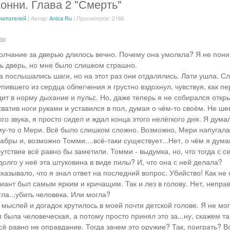
онни. Глава 2 "Смерть"
 читателей
| Автор:
Anica Ru
| Просмотров: 2186
:30
молчание за дверью длилось вечно. Почему она умолкла? Я не пон
ь дверь, но мне было слишком страшно.
а послышались шаги, но на этот раз они отдалялись. Лати ушла. Сл
пившего из сердца облегчения я грустно вздохнул, чувствуя, как п
дит в норму дыхание и пульс. Но, даже теперь я не собирался откр
хватив ноги руками и уставился в пол, думая о чём-то своём. Не ше
го звука, я просто сидел и ждал конца этого нелёгкого дня. Я думал
му-то о Мери. Всё было слишком сложно. Возможно, Мери напугалас
абры и, возможно Томми....всё-таки существует...Нет, о чём я дум
утствие всё равно бы заметили. Томми - выдумка, но, что тогда с с
долго у неё эта штуковина в виде пилы? И, что она с ней делала?
казывало, что я знал ответ на последний вопрос. Убийство! Как не 
иант был самым ярким и кричащим. Так и лез в голову. Нет, неправ
ла...убить человека. Или могла?
мыслей и догадок крутилось в моей почти детской голове. Я не мог 
 была человеческая, а потому просто принял это за...ну, скажем та
сё равно не оправдание. Тогда зачем это оружие? Так, поиграть? Во