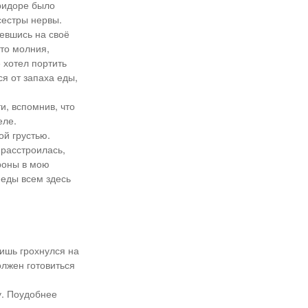
оридоре было
сестры нервы.
севшись на своё
то молния,
 хотел портить
ся от запаха еды,
и, вспомнив, что
еле.
ой грустью.
 расстроилась,
роны в мою
 еды всем здесь
лишь грохнулся на
олжен готовиться
у. Поудобнее