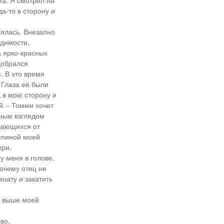
та. Я смотрел на
да-то в сторону и
еялась. Внезапно
идимости,
а ярко-красных
одобрался
. В это время
 Глаза её были
 в мою сторону и
й. - Томми хочет
чным взглядом
ивающихся от
 спиной моей
ери.
у меня в голове.
почему отец не
нату и закатить
ь выше моей
во,