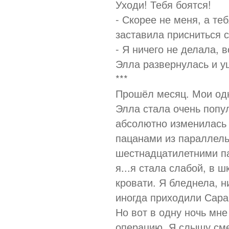
Уходи! Тебя боятся!
- Скорее не меня, а те
заставила присниться 
- Я ничего не делала, 
Элла развернулась и уш
***
Прошёл месяц. Мои одн
Элла стала очень попул
абсолютно изменилась 
пацанами из параллельн
шестнадцатилетними па
я...я стала слабой, в 
кровати. Я бледнела, н
иногда приходили Сара
Но вот в одну ночь мн
операцию. Я слышу сме