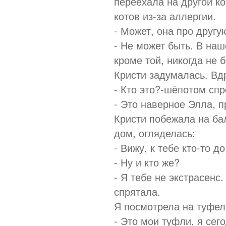
переехала на другой ко
котов из-за аллергии.
- Может, она про другу
- Не может быть. В наш
кроме той, никогда не б
Кристи задумалась. Вдр
- Кто это?-шёпотом спр
- Это наверное Элла, п
Кристи побежала на ба
дом, огляделась:
- Вижу, к тебе кто-то д
- Ну и кто же?
- Я тебе не экстрасенс
спрятала.
Я посмотрела на туфел
- Это мои туфли, я сег