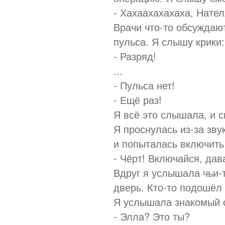
- Хахаахахахаха, Нате
Врачи что-то обсуждают
пульса. Я слышу крики:
- Разряд!
...
- Пульса нет!
- Ещё раз!
Я всё это слышала, и 
Я проснулась из-за зву
и попыталась включить 
- Чёрт! Включайся, дав
Вдруг я услышала чьи-
дверь. Кто-то подошёл 
Я услышала знакомый 
- Элла? Это ты?