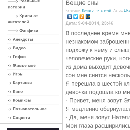
——> Реальные
Вещие сны
истории
Категория:
Крипи от читателей
| Автор:
Lilk
——> Крипи от
читателей
Дата: 9-04-2014, 23:46
——> Фанфики
В последнее время мне 
-> Анекдоты
незнакомом заброшенно
-> Видео
подхожу к нему и слыш
-> Гифки
человеческие руки, ног
-> Живье моё
из дома выходит девочк
сон мне снится несколь
-> Игры
Я перешла в шестой кл
-> Картинки
девочка подошла ко мн
-> Кино
- Привет, меня зовут Э
-> Комиксы
Я медленно обернулась
-> Познавательное
- Да, меня зовут Нател
-> Соцсети
Мои глаза расширились,