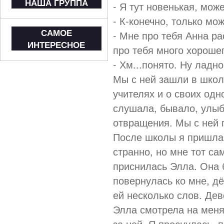
НАША ГРУППА
- Я тут новенькая, мож
- К-конечно, только мо
САМОЕ
- Мне про тебя Анна ра
ИНТЕРЕСНОЕ
про тебя много хороше
- Хм...понято. Ну ладно
Мы с ней зашли в школу
учителях и о своих од
слушала, бывало, улыб
отвращения. Мы с ней 
После школы я пришла 
странно, но мне тот са
приснилась Элла. Она 
повернулась ко мне, д
ей несколько слов. Дев
Элла смотрела на меня
за ней. Я проснулась, 