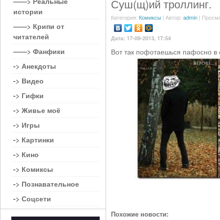
——> Реальные
Суш(щ)ий троллинг.
истории
Категория:
Комиксы
| Автор:
admin
| Просмо
——> Крипи от
читателей
Дата: 17-09-2013, 17:54
——> Фанфики
Вот так пофотаешься пафосно в 
-> Анекдоты
-> Видео
-> Гифки
-> Живье моё
-> Игры
-> Картинки
-> Кино
-> Комиксы
-> Познавательное
-> Соцсети
Похожие новости: