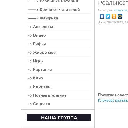
——> Реальные истории
Реальност
——> Крипи от читателей
Категория:
Соцсети
——> Фанфики
Дата: 29-03-2013, 1
-> Анекдоты
-> Видео
-> Гифки
-> Живье моё
-> Игры
-> Картинки
-> Кино
-> Комиксы
-> Познавательное
Похожие новост
Клокворк крипип
-> Соцсети
НАША ГРУППА