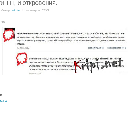
и ТП, и откровения.
| Автор:
admin
| Просмотров: 2193
7:15
и:
аста