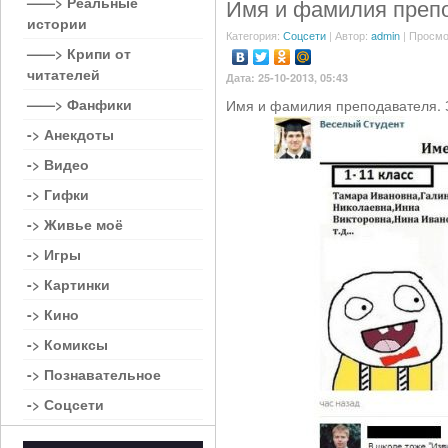
——> Реальные
Имя и фамилия преп
истории
Категория:
Соцсети
| Автор:
admin
| Просмо
——> Крипи от
читателей
Дата: 25-10-2013, 05:43
——> Фанфики
Имя и фамилия преподавателя. 
-> Анекдоты
-> Видео
-> Гифки
-> Живье моё
-> Игры
-> Картинки
-> Кино
-> Комиксы
-> Познавательное
-> Соцсети