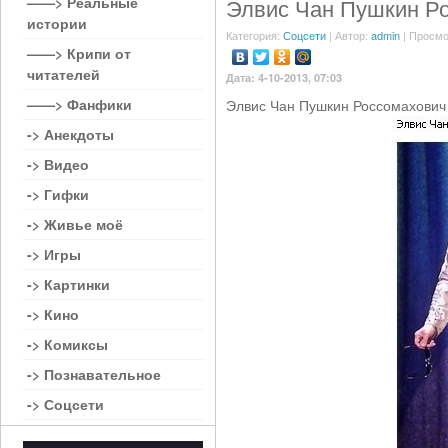
——> Реальные
Элвис Чан Пушкин Р
истории
Категория:
Соцсети
| Автор:
admin
| Просмо
——> Крипи от
читателей
Дата: 4-10-2013, 07:03
——> Фанфики
Элвис Чан Пушкин Россомахович
-> Анекдоты
-> Видео
-> Гифки
-> Живье моё
-> Игры
-> Картинки
-> Кино
-> Комиксы
-> Познавательное
-> Соцсети