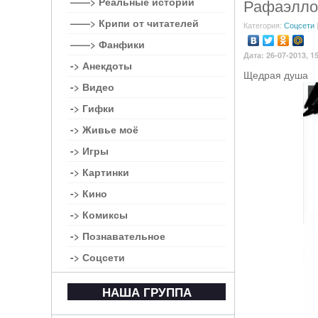
——> Реальные истории
Рафаэлло
——> Крипи от читателей
Категория:
Соцсети
——> Фанфики
Дата: 26-07-2013, 1
-> Анекдоты
Щедрая душа
-> Видео
-> Гифки
-> Живье моё
-> Игры
-> Картинки
-> Кино
-> Комиксы
-> Познавательное
-> Соцсети
НАША ГРУППА