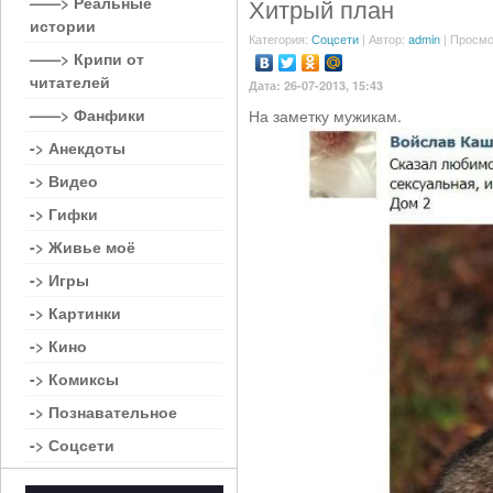
——> Реальные
Хитрый план
истории
Категория:
Соцсети
| Автор:
admin
| Просмо
——> Крипи от
читателей
Дата: 26-07-2013, 15:43
——> Фанфики
На заметку мужикам.
-> Анекдоты
-> Видео
-> Гифки
-> Живье моё
-> Игры
-> Картинки
-> Кино
-> Комиксы
-> Познавательное
-> Соцсети