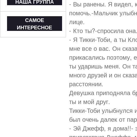
НАША ГРУППА
- Вы ранены. Я видел, 
помочь.-Мальчик улыбн
САМОЕ
лице.
ИНТЕРЕСНОЕ
- Кто ты?-спросила она
- Я Тикки-Тоби, а ты К
мне все о вас. Он сказ
прикасались поэтому, е
ты ударишь меня. Он та
много друзей и он сказ
расстоянии.
Девушка приподняла бр
ты и мой друг.
Тикки-Тоби улыбнулся 
был очень далек от пар
- Эй Джефф, я дома!!- 
приветствия Джеффа, 