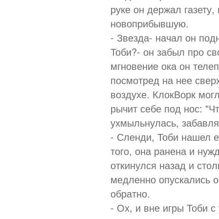
руке он держал газету,
новоприбывшую.
- Звезда- начал он подн
Тоби?- он забыл про св
мгновение ока он теле
посмотред на нее сверх
воздухе. КлокВорк могл
рычит себе под нос: "Ч
ухмыльнулась, забавля
- Сленди, Тоби нашел е
того, она ранена и ну
откинулся назад и стол
медленно опускались об
обратно.
- Ох, и вне игры Тоби с