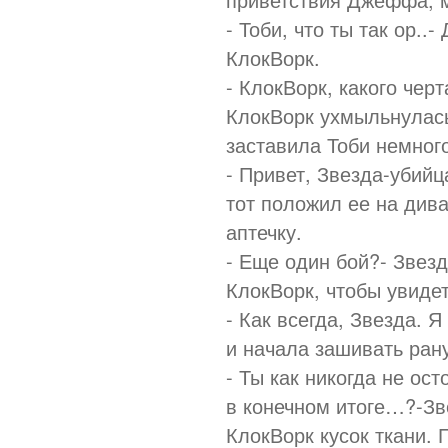
- Тоби, что ты так ор.
КлокВорк.
- КлокВорк, какого чер
КлокВорк ухмыльнулась
заставила Тоби немного
- Привет, Звезда-убийц
тот положил ее на див
аптечку.
- Еще один бой?- Звез
КлокВорк, чтобы увидет
- Как всегда, Звезда. 
и начала зашивать рану
- Ты как никогда не ос
в конечном итоге…?-Зв
КлокВорк кусок ткани. 