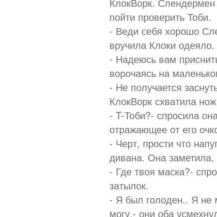
КлокВорк. Слендермен 
пойти проверить Тоби.
- Веди себя хорошо Сле
вручила Клоки одеяло.
- Надеюсь вам приснит
ворочаясь на маленько
- Не получается заснут
КлокВорк схватила нож 
- T-Тоби?- спросила он
отражающее от его очк
- Черт, прости что напу
дивана. Она заметила, 
- Где твоя маска?- спр
затылок.
- Я был голоден.. Я не 
могу.- они оба усмехну