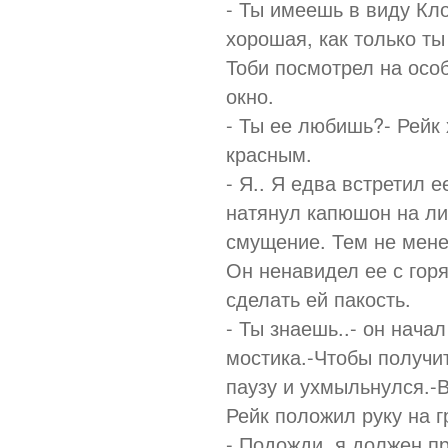
- Ты имеешь в виду Кл
хорошая, как только ты
Тоби посмотрел на особ
окно.
- Ты ее любишь?- Рейк 
красным.
- Я.. Я едва встретил е
натянул капюшон на лиц
смущение. Тем не мене
Он ненавидел ее с гор
сделать ей пакость.
- Ты знаешь..- он начал
мостика.-Чтобы получи
паузу и ухмыльнулся.-В
Рейк положил руку на г
- Подожди, я должен пр