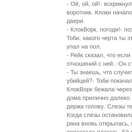
- Ой, ой, ой!- вскрикну
воротник. Клоки начало
двери.
- КлокВорк, погоди!- п
Тоби, какого черта ты э
упал на пол.
- Рейк сказал, что если
отношений с ней..-Он с
- Ты знаешь, что случи
убийцей?- Тоби покачал
КлокВорк бежала через
дома прилично далеко.
держа голову. Слезы т
Когда слезы остановил
рана вновь открылась, 
перестала плакать. Её