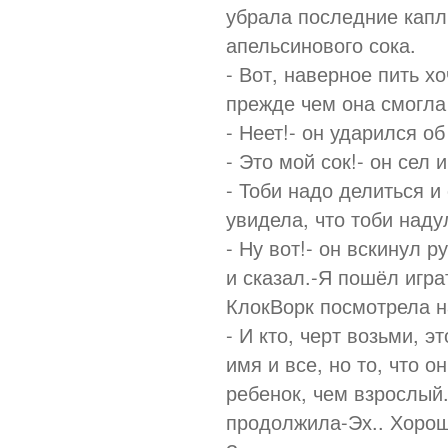
убрала последние капл
апельсинового сока.
- Вот, наверное пить х
прежде чем она смогла 
- Неет!- он ударился о
- Это мой сок!- он сел
- Тоби надо делиться и 
увидела, что тоби наду
- Ну вот!- он вскинул р
и сказал.-Я пошёл игра
КлокВорк посмотрела н
- И кто, черт возьми, э
имя и все, но то, что о
ребенок, чем взрослый.
продолжила-Эх.. Хорошо