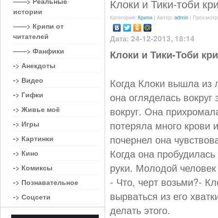
——> Реальные
Клоки и Тики-тоби кр
истории
Категория:
Крипи
| Автор:
admin
| Просмотр
——> Крипи от
читателей
Дата: 24-12-2013, 18:14
——> Фанфики
Клоки и Тики-Тоби кр
-> Анекдоты
-> Видео
Когда Клоки вышла из л
-> Гифки
она огляделась вокруг 
-> Живье моё
вокруг. Она прихромал
потеряла много крови и
-> Игры
почернел она чувствова
-> Картинки
Когда она пробудилась 
-> Кино
руки. Молодой человек 
-> Комиксы
- Что, черт возьми?- К
-> Познавательное
вырваться из его хватк
-> Соцсети
делать этого.