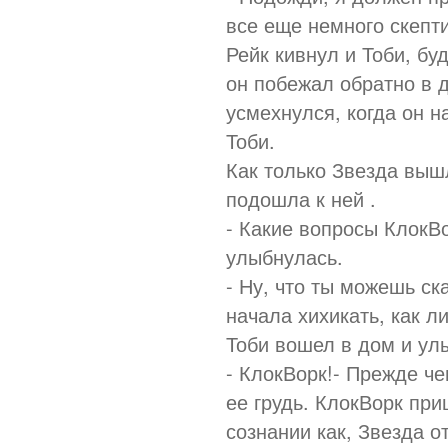
все еще немного скепти
Рейк кивнул и Тоби, бу
он побежал обратно в д
усмехнулся, когда он 
Тоби.
Как только Звезда выш
подошла к ней .
- Какие вопросы КлокВ
улыбнулась.
- Ну, что ты можешь ск
начала хихикать, как л
Тоби вошел в дом и ул
- КлокВорк!- Прежде че
ее грудь. КлокВорк пр
сознании как, Звезда о