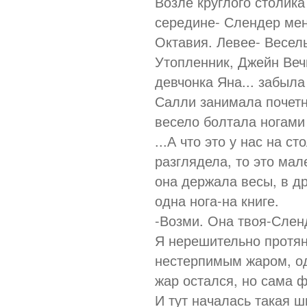
Возле круглого столика
середине- Слендер мен
Октавия. Левее- Весел
Утопленник, Джейн Веч
девчонка Яна... забыла
Салли занимала почетн
весело болтала ногами 
...А что это у нас на с
разглядела, то это ма
она держала весы, в др
одна нога-на книге.
-Возми. Она твоя-Слен
Я нерешительно протян
нестерпимым жаром, од
жар остался, но сама 
И тут началась такая ш