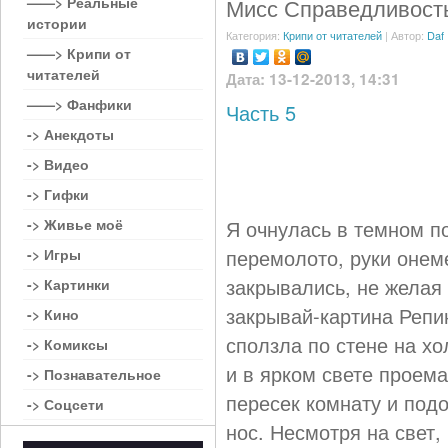
——> Реальные
Мисс Справедливость
истории
Категория:
Крипи от читателей
| Автор:
Daf
——> Крипи от
читателей
Дата: 13-12-2013, 14:31
——> Фанфики
Часть 5
-> Анекдоты
-> Видео
-> Гифки
-> Живье моё
Я очнулась в темном п
перемолото, руки онем
-> Игры
закрывались, не желая 
-> Картинки
закрывай-картина Репи
-> Кино
сползла по стене на х
-> Комиксы
и в ярком свете проем
-> Познавательное
пересек комнату и под
-> Соцсети
нос. Несмотря на свет,