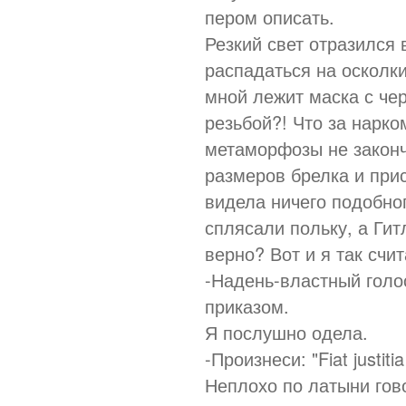
пером описать.
Резкий свет отразился 
распадаться на осколки
мной лежит маска с чер
резьбой?! Что за нарк
метаморфозы не закон
размеров брелка и прис
видела ничего подобног
сплясали польку, а Ги
верно? Вот и я так счит
-Надень-властный голо
приказом.
Я послушно одела.
-Произнеси: "Fiat justiti
Неплохо по латыни гово