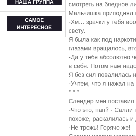
НАША ГРУППА
смотреть на бледное л
Мальчишка приподнял м
САМОЕ
-Хм... зрачки у тебя в
ИНТЕРЕСНОЕ
свету.
Я была как под наркоти
глазами вращалось, вт
-Да у тебя абсолютно ч
в себя. Потом нам надо
Я без сил повалилась н
-Учтем, что я нажал н
* * *
Слендер мен поставил 
-Что это, пап? - Салли
похоже, раскалилась и 
-Не трожь! Горячо же!
Сленди ударил малявку