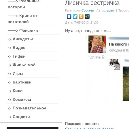
——> Реальные
Лисичка сестричка
истории
Категория:
Соцсети
| Автор:
admin
| Просмо
——> Крипи от
читателей
Дата: 7-05-2013, 21:30
——> Фанфики
Ну а че, правда похожа.
-> Анекдоты
-> Видео
-> Гифки
-> Живье моё
-> Игры
-> Картинки
-> Кино
-> Комиксы
-> Познавательное
-> Соцсети
Похожие новости:
Свежие анекдоты за Апрель