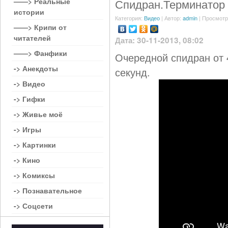
——> Реальные
Спидран.Терминатор 
истории
Категория:
Видео
| Автор:
admin
| Просмотр
——> Крипи от
читателей
Дата: 30-11-2013, 08:02
——> Фанфики
Очередной спидран от 
-> Анекдоты
секунд.
-> Видео
-> Гифки
-> Живье моё
-> Игры
-> Картинки
-> Кино
-> Комиксы
-> Познавательное
-> Соцсети