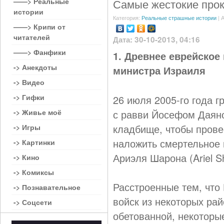
——> Реальные
Самые жестокие прок
истории
Категория:
Реальные страшные истории
| 
——> Крипи от
читателей
Дата: 30-10-2013, 04:16
——> Фанфики
1. Древнее еврейское
-> Анекдоты
министра Израиля
-> Видео
-> Гифки
26 июля 2005-го года г
-> Живье моё
с равви Йосефом Даяно
кладбище, чтобы прове
-> Игры
наложить смертельное 
-> Картинки
Ариэля Шарона (Ariel S
-> Кино
-> Комиксы
Расстроенные тем, что
-> Познавательное
войск из некоторых ра
-> Соцсети
обетованной, некоторы