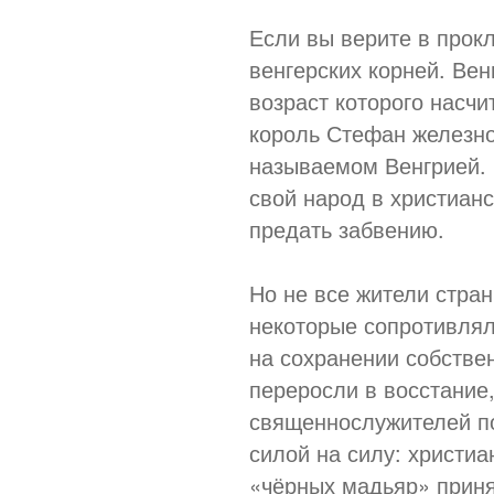
Если вы верите в прокл
венгерских корней. Ве
возраст которого насчи
король Стефан железно
называемом Венгрией.
свой народ в христианс
предать забвению.
Но не все жители стра
некоторые сопротивлял
на сохранении собстве
переросли в восстание
священнослужителей по
силой на силу: христи
«чёрных мадьяр» приня