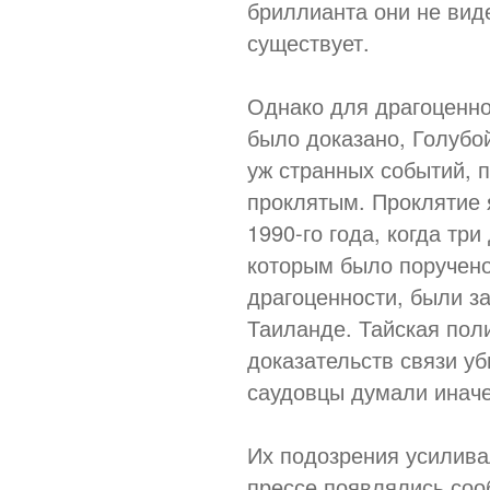
бриллианта они не вид
существует.
Однако для драгоценно
было доказано, Голубо
уж странных событий, 
проклятым. Проклятие
1990-го года, когда тр
которым было поручено
драгоценности, были з
Таиланде. Тайская поли
доказательств связи у
саудовцы думали иначе 
Их подозрения усиливал
прессе появлялись соо