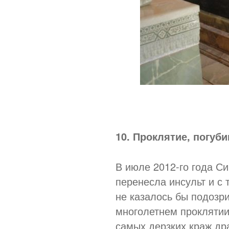
10. Проклятие, погуб
В июле 2012-го года С
перенесла инсульт и с 
не казалось бы подозр
многолетнем проклятии
самых дерзких краж др