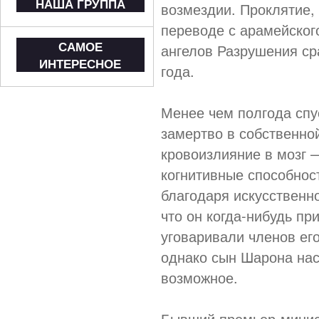
НАША ГРУППА
возмездии. Проклятие, 
переводе с арамейского
САМОЕ
ангелов Разрушения ср
ИНТЕРЕСНОЕ
года.
Менее чем полгода спу
замертво в собственно
кровоизлияние в мозг 
когнитивные способнос
благодаря искусственно
что он когда-нибудь пр
уговаривали членов его
однако сын Шарона нас
возможное.
Бывший премьер-минист