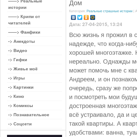
——> Реальные
Дом
истории
Категория:
Реальные страшные истории
| 
——> Крипи от
читателей
Дата: 27-04-2015, 13:24
——> Фанфики
Всю жизнь я прожил в 
-> Анекдоты
надежде, что когда-ниб
-> Видео
хорошей многоэтажке. 
-> Гифки
нереально. Однажды мо
-> Живье моё
может помочь мне с кв
Андреем, и он познаком
-> Игры
очередь, сразу же попр
-> Картинки
и посмотреть мои буду
-> Кино
достроенная многоэтажк
-> Комиксы
всё устраивало, да и ц
-> Познавательное
такой квартиры. А ква
-> Соцсети
удобствами: ванна, ту