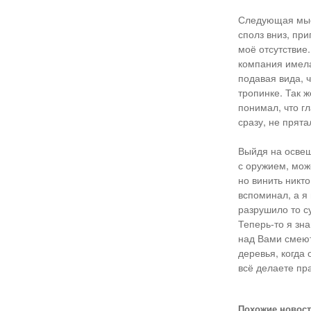
Следующая мысл
сполз вниз, при
моё отсутствие.
компания имела
подавая вида, 
тропинке. Так 
понимал, что г
сразу, не прята
Выйдя на освещ
с оружием, мож
но винить никто
вспоминал, а я 
разрушило то с
Теперь-то я зна
над Вами смеют
деревья, когда
всё делаете пр
Похожие новост