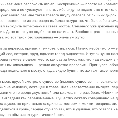
ачинает меня беспокоить что-то. Беспричинно — просто не нравится
 вроде как и не чувствуют ничего, либо виду не подают, но я-то чел
 уже: много раз мне такая тревога шкуру спасала от лишних дырок.
во, постепенно из разговора выбился аккуратно, чтобы особо вним
чал выходить потихоньку из света костра. Стемнело уже довольно п
шит. Даже страх уже подбираться начинает. Вообще страх — очень 
ёт, но вот такой беспричинный — очень уж жутко.
ь за деревом, привык к темноте, озираюсь. Ничего необычного — вс
й лес, ветерок, пруд, вдалеке город виднеется. И тут вижу: на нас
рава темнее в одном месте, как раз за бугорком, что над входом в 
кты выживальщика — решил аккуратно проверить. Пригнулся, обо
зади подползаю в месту, откуда видно будет, что же там такое черн
на моих друзей смотрело существо (именно существо — я великоле
был не человек), лежащее в траве. Шея неестественно выгнута, пе
мали что-то вроде двух ножей или крюков, я не разобрал. «Ноги» и
, выглядели как переломанные. Существо лежало совершенно не д
их звуков, но пристально следило за костром и моими товарищами
еляться в кровь, сердце стучало так, что я удивлён, что остался 
су, на нём висел туристический нож.