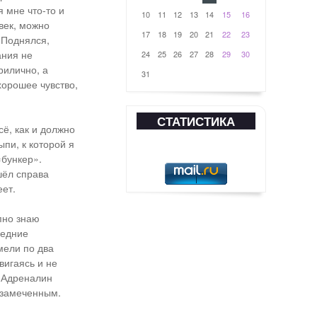
 мне что-то и
10
11
12
13
14
15
16
овек, можно
17
18
19
20
21
22
23
 Поднялся,
ания не
24
25
26
27
28
29
30
рилично, а
31
хорошее чувство,
СТАТИСТИКА
ё, как и должно
ыпи, к которой я
«бункер».
шёл справа
еет.
пно знаю
редние
мели по два
вигаясь и не
. Адреналин
незамеченным.