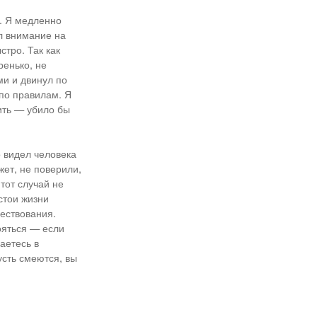
. Я медленно
ил внимание на
стро. Так как
ренько, не
ми и двинул по
 по правилам. Я
ить — убило бы
 видел человека
жет, не поверили,
 тот случай не
устои жизни
ествования.
бояться — если
аетесь в
усть смеются, вы