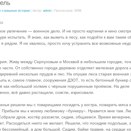
ель
 страшные истории
| Автор:
admin
| Просмотров: 3598
:58
ое увлечение — военное дело. И не просто картинки и кино смотрет
ре испытать. Я знаю, как выжить в лесу, как подойти к вам таким о
о я рядом. Я не хвалюсь, просто хочу устранить все возможные не
ория. Живу между Серпуховым и Москвой в небольшом городке, точ
о части. От собственно города деревню отделяет железная дорога 
деревней несколько прудов и лес. На опушке леса старая военная з
ыпь и, самое главное, сооружения ДЗОТ, то есть бетонный бункер 
сё как небольшой холмик с чёрным порушенным проёмом. На деле 
енно, всё давно растащили, сожгли, изрисовали.
сенья решили мы с товарищами посидеть у костра, пожарить мяса и
 Прибыли мы к моему любимому «бункеру». Нравится мне там. Лю
Собрали дров, костёр разожгли, сидим, общаемся. Время вечернее,
ет. Расходиться никто не желает. Решили, что посидим подольше, 
я бессемейный, а дом большой. Сидим, байки травим, на сердце х