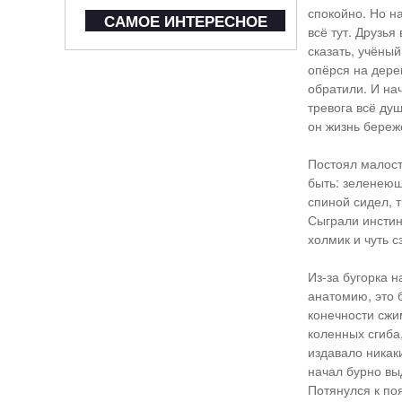
спокойно. Но н
САМОЕ ИНТЕРЕСНОЕ
всё тут. Друзья
сказать, учёный
опёрся на дере
обратили. И на
тревога всё ду
он жизнь береж
Постоял малост
быть: зеленеющи
спиной сидел, т
Сыграли инстин
холмик и чуть с
Из-за бугорка 
анатомию, это 
конечности сжи
коленных сгиба
издавало никак
начал бурно выд
Потянулся к поя