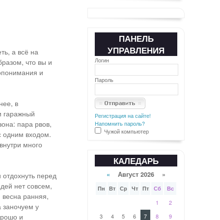
ПАНЕЛЬ
УПРАВЛЕНИЯ
ь, а всё на
Логин
бразом, что вы и
допонимания и
Пароль
нее, в
и гаражный
Регистрация на сайте!
она: пара рвов,
Напомнить пароль?
Чужой компьютер
с одним входом.
внутри много
КАЛЕДАРЬ
«
Август 2026 »
 отдохнуть перед
дей нет совсем,
Пн
Вт
Ср
Чт
Пт
Сб
Вс
 весна ранняя,
1
2
а заночуем у
орошо и
3
4
5
6
7
8
9