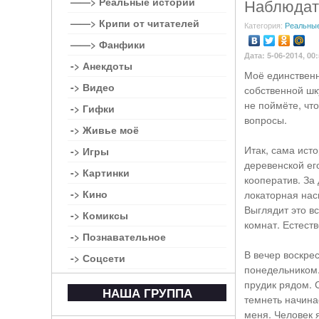
——> Реальные истории
Наблюдат
——> Крипи от читателей
Категория:
Реальные
——> Фанфики
Дата: 5-06-2014, 00
-> Анекдоты
Моё единственн
-> Видео
собственной шку
не поймёте, чт
-> Гифки
вопросы.
-> Живье моё
Итак, сама ист
-> Игры
деревенской ег
-> Картинки
кооператив. За 
-> Кино
локаторная нас
Выглядит это в
-> Комиксы
комнат. Естеств
-> Познавательное
В вечер воскре
-> Соцсети
понедельником.
прудик рядом. 
НАША ГРУППА
темнеть начина
меня. Человек 