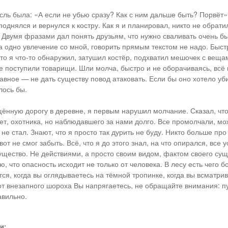
ь была: «А если не убью сразу? Как с ним дальше быть? Порвёт»
поднялся и вернулся к костру. Как я и планировал, никто не обрат
 Двумя фразами дал понять друзьям, что нужно сваливать очень бы
 одно увлечение со мной, говорить прямым текстом не надо. Быст
что я что-то обнаружил, затушил костёр, подхватил мешочек с веща
же поступили товарищи. Шли молча, быстро и не оборачиваясь, всё
лавное — не дать существу повод атаковать. Если бы оно хотело уб
лось бы.
ённую дорогу в деревне, я первым нарушил молчание. Сказал, что
ет, охотника, но наблюдавшего за нами долго. Все промолчали, мо
 не стал. Знают, что я просто так дурить не буду. Никто больше про
вот не смог забыть. Всё, что я до этого знал, на что опирался, все 
ущество. Не действиями, а просто своим видом, фактом своего сущ
ю, что опасность исходит не только от человека. В лесу есть чего 
ся, когда вы оглядываетесь на тёмной тропинке, когда вы всматрив
 от внезапного шороха Вы напрягаетесь, не обращайте внимания: п
авильно.
и: