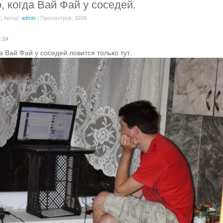
, когда Вай Фай у соседей.
| Автор:
admin
| Просмотров: 3208
2:24
да Вай Фай у соседей ловится только тут.