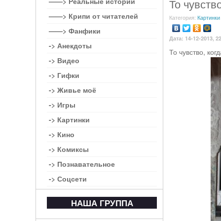
——> Реальные истории
То чувство
——> Крипи от читателей
Категория:
Картинки
——> Фанфики
Дата: 14-12-2013, 2
-> Анекдоты
То чувство, ког
-> Видео
-> Гифки
-> Живье моё
-> Игры
-> Картинки
-> Кино
-> Комиксы
-> Познавательное
-> Соцсети
НАША ГРУППА