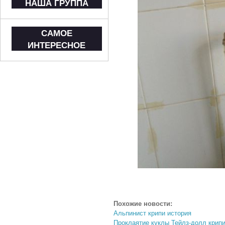
НАША ГРУППА
САМОЕ
ИНТЕРЕСНОЕ
Похожие новости:
Альпинист крипи история
Проклаятие куклы Тейлз-долл крип