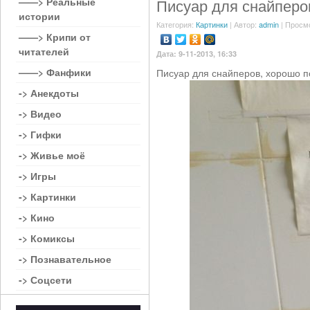
——> Реальные
Писуар для снайперо
истории
Категория:
Картинки
| Автор:
admin
| Просм
——> Крипи от
читателей
Дата: 9-11-2013, 16:33
——> Фанфики
Писуар для снайперов, хорошо п
-> Анекдоты
-> Видео
-> Гифки
-> Живье моё
-> Игры
-> Картинки
-> Кино
-> Комиксы
-> Познавательное
-> Соцсети