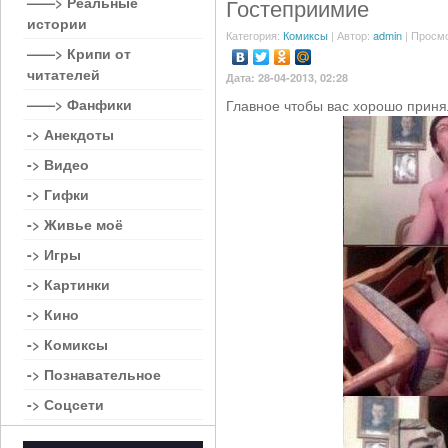
——> Реальные
Гостеприимие
истории
Категория:
Комиксы
| Автор:
admin
| Просмо
——> Крипи от
читателей
Дата: 28-04-2013, 02:28
——> Фанфики
Главное чтобы вас хорошо приня
-> Анекдоты
-> Видео
-> Гифки
-> Живье моё
-> Игры
-> Картинки
-> Кино
-> Комиксы
-> Познавательное
-> Соцсети