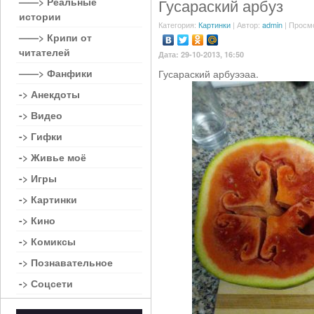
——> Реальные
Гусараский арбуз
истории
Категория:
Картинки
| Автор:
admin
| Просм
——> Крипи от
читателей
Дата: 29-10-2013, 16:50
——> Фанфики
Гусараский арбуээаа.
-> Анекдоты
-> Видео
-> Гифки
-> Живье моё
-> Игры
-> Картинки
-> Кино
-> Комиксы
-> Познавательное
-> Соцсети