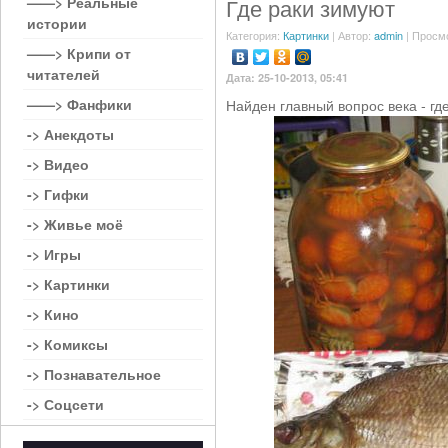
——> Реальные
Где раки зимуют
истории
Категория:
Картинки
| Автор:
admin
| Просм
——> Крипи от
читателей
Дата: 25-10-2013, 05:41
——> Фанфики
Найден главный вопрос века - где
-> Анекдоты
-> Видео
-> Гифки
-> Живье моё
-> Игры
-> Картинки
-> Кино
-> Комиксы
-> Познавательное
-> Соцсети