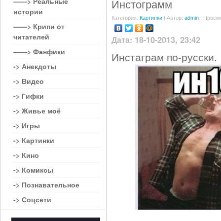
——> Реальные
Инстограмм
истории
Категория:
Картинки
| Автор:
admin
| Просм
——> Крипи от
читателей
Дата: 18-10-2013, 23:42
——> Фанфики
Инстаграм по-русски.
-> Анекдоты
-> Видео
-> Гифки
-> Живье моё
-> Игры
-> Картинки
-> Кино
-> Комиксы
-> Познавательное
-> Соцсети