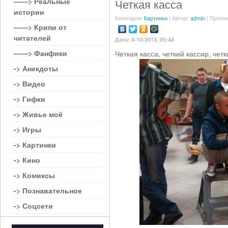
——> Реальные
Четкая касса
истории
Категория:
Картинки
| Автор:
admin
| Просм
——> Крипи от
читателей
Дата: 4-10-2013, 05:44
——> Фанфики
Четкая касса, четкий кассир, четк
-> Анекдоты
-> Видео
-> Гифки
-> Живье моё
-> Игры
-> Картинки
-> Кино
-> Комиксы
-> Познавательное
-> Соцсети