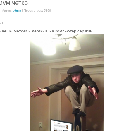
ум четко
| Автор:
admin
| Просмотров: 5856
:21
маешь. Четкий и дерзкий, на компьютер серзкий.