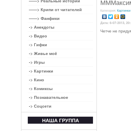
——> Реальные истории
МММаксим
——> Крипи от читателей
Категория:
Картинки
——> Фанфики
Дата: 6-07-2013, 20
-> Анекдоты
Четче не приду
-> Видео
-> Гифки
-> Живье моё
-> Игры
-> Картинки
-> Кино
-> Комиксы
-> Познавательное
-> Соцсети
НАША ГРУППА