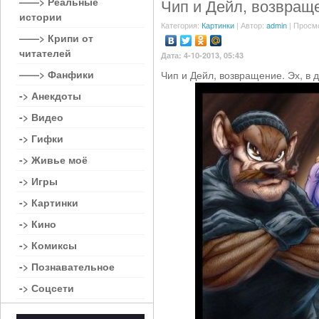
——> Реальные
Чип и Дейл, возвращ
истории
Категория:
Картинки
| Автор:
admin
| Просм
——> Крипи от
читателей
Дата: 4-10-2013, 05:43
——> Фанфики
Чип и Дейл, возвращение. Эх, в д
-> Анекдоты
-> Видео
-> Гифки
-> Живье моё
-> Игры
-> Картинки
-> Кино
-> Комиксы
-> Познавательное
-> Соцсети