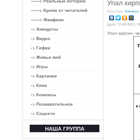
——> Реальные истории
Упал кирп
——> Крипи от читателей
Категория:
Комиксы
——> Фанфики
Дата: 17-09-2013, 1
-> Анекдоты
Упал кирпич, че
-> Видео
-> Гифки
-> Живье моё
-> Игры
-> Картинки
-> Кино
-> Комиксы
-> Познавательное
-> Соцсети
НАША ГРУППА