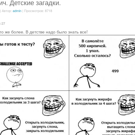
ич. Детские загадки.
| Автор:
admin
| Просмотров: 8718
8:27
го же более. В детстве надо было знать все!