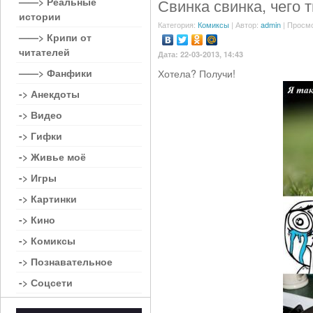
——> Реальные
Свинка свинка, чего 
истории
Категория:
Комиксы
| Автор:
admin
| Просмо
——> Крипи от
читателей
Дата: 22-03-2013, 14:43
——> Фанфики
Хотела? Получи!
-> Анекдоты
-> Видео
-> Гифки
-> Живье моё
-> Игры
-> Картинки
-> Кино
-> Комиксы
-> Познавательное
-> Соцсети