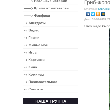
——> Реальные истории
Гриб-жопо
——> Крипи от читателей
Категория:
Картинки
——> Фанфики
Дата: 10-08-2013, 2
-> Анекдоты
Этож надо было 
-> Видео
-> Гифки
-> Живье моё
-> Игры
-> Картинки
-> Кино
-> Комиксы
-> Познавательное
-> Соцсети
НАША ГРУППА