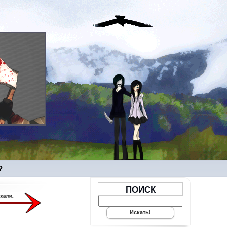
?
ПОИСК