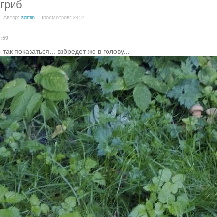
гриб
| Автор:
admin
| Просмотров: 2412
1:59
так показаться... взбредет же в голову...