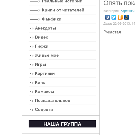
——> Реальные истории
Опять пок
——> Крипи от читателей
Категория:
Картинки
——> Фанфики
Дата: 22-03-2013, 1
-> Анекдоты
Рукастая
-> Видео
-> Гифки
-> Живье моё
-> Игры
-> Картинки
-> Кино
-> Комиксы
-> Познавательное
-> Соцсети
НАША ГРУППА