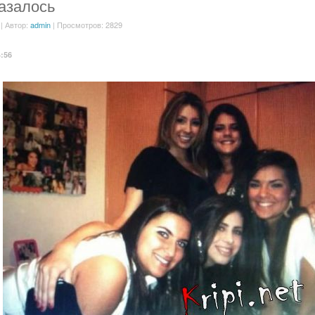
азалось
| Автор:
admin
| Просмотров: 2829
4:56