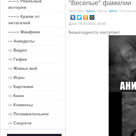
——> Реальные
"Веселые" фамилии
истории
Категория:
Крипи
| Автор:
admin
| Просмотр
——> Крипи от
читателей
Дата: 19-03-2013, 23:00
——> Фанфики
Безысходность наступает
-> Анекдоты
-> Видео
-> Гифки
-> Живье моё
-> Игры
-> Картинки
-> Кино
-> Комиксы
-> Познавательное
-> Соцсети