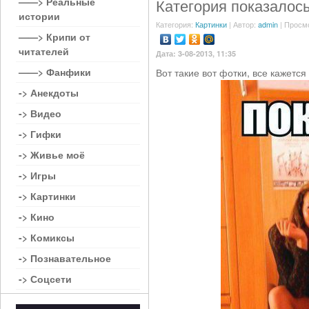
——> Реальные
Категория показалос
истории
Категория:
Картинки
| Автор:
admin
| Просм
——> Крипи от
читателей
Дата: 3-08-2013, 11:35
——> Фанфики
Вот такие вот фотки, все кажется
-> Анекдоты
-> Видео
-> Гифки
-> Живье моё
-> Игры
-> Картинки
-> Кино
-> Комиксы
-> Познавательное
-> Соцсети