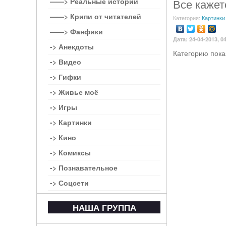
——> Реальные истории
Все кажет
——> Крипи от читателей
Категория:
Картинки
——> Фанфики
Дата: 24-04-2013, 0
-> Анекдоты
Категорию пока
-> Видео
-> Гифки
-> Живье моё
-> Игры
-> Картинки
-> Кино
-> Комиксы
-> Познавательное
-> Соцсети
НАША ГРУППА