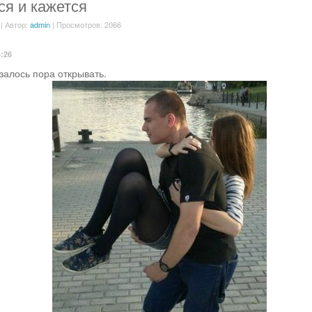
ся и кажется
| Автор:
admin
| Просмотров: 2066
4:26
залось пора открывать.