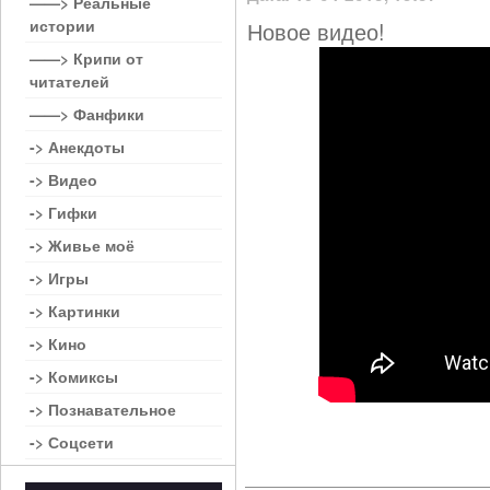
——> Реальные
истории
Новое видео!
——> Крипи от
читателей
——> Фанфики
-> Анекдоты
-> Видео
-> Гифки
-> Живье моё
-> Игры
-> Картинки
-> Кино
-> Комиксы
-> Познавательное
-> Соцсети