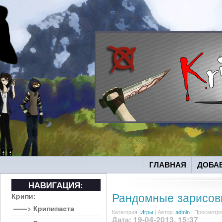
ГЛАВНАЯ
ДОБА
НАВИГАЦИЯ:
Рандомные зарисов
Крипи:
——> Крипипаста
Категория:
Игры
|
Автор:
admin
| Просмотро
Дата: 19-04-2013, 15:37